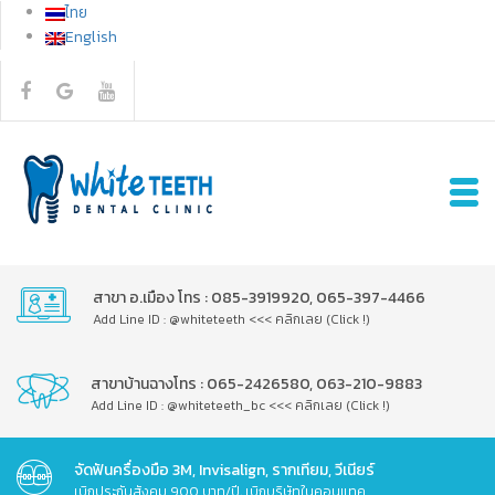
ไทย
English
สาขา อ.เมือง โทร : 085-3919920, 065-397-4466
Add Line ID : @whiteteeth <<< คลิกเลย (Click !)
สาขาบ้านฉางโทร : 065-2426580, 063-210-9883
Add Line ID : @whiteteeth_bc <<< คลิกเลย (Click !)
จัดฟันครื่องมือ 3M, Invisalign, รากเทียม, วีเนียร์
เบิกประกันสังคม 900 บาท/ปี, เบิกบริษัทในคอนแทค