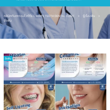
คลินิกทันตกรรมไวท์ทีธ L WHITE TEETH DENTAL CLINIC
>
รู้เรื่องฟัน
>
จัดฟัน
จัดฟัน