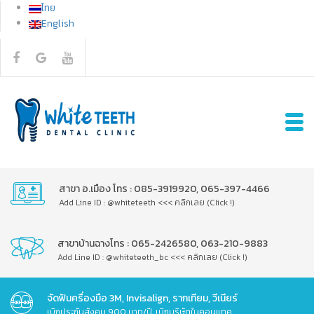
ไทย
English
สาขา อ.เมือง โทร : 085-3919920, 065-397-4466
Add Line ID : @whiteteeth <<< คลิกเลย (Click !)
สาขาบ้านฉางโทร : 065-2426580, 063-210-9883
Add Line ID : @whiteteeth_bc <<< คลิกเลย (Click !)
จัดฟันครื่องมือ 3M, Invisalign, รากเทียม, วีเนียร์
เบิกประกันสังคม 900 บาท/ปี, เบิกบริษัทในคอนแทค