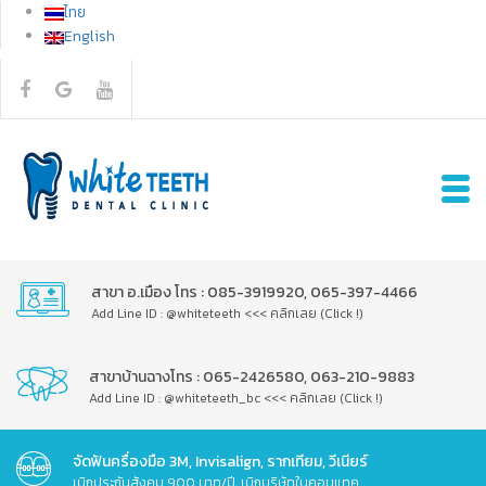
ไทย
English
สาขา อ.เมือง โทร : 085-3919920, 065-397-4466
Add Line ID : @whiteteeth <<< คลิกเลย (Click !)
สาขาบ้านฉางโทร : 065-2426580, 063-210-9883
Add Line ID : @whiteteeth_bc <<< คลิกเลย (Click !)
จัดฟันครื่องมือ 3M, Invisalign, รากเทียม, วีเนียร์
เบิกประกันสังคม 900 บาท/ปี, เบิกบริษัทในคอนแทค