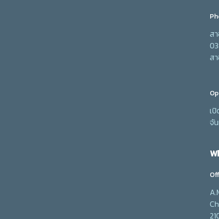
Ph
สา
03
สา
Op
เป
จัน
Wh
Off
A.
Ch
21