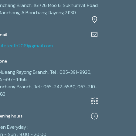
nchang Branch: 161/26 Moo 6, Sukhumvit Road,
Banchang, A.Banchang, Rayong 21130
mail
iteteeth2019@gmail.com
one
Mueang Rayong Branch, Tel : 085-391-9920,
5-397-4466
nchang Branch, Tel : 065-242-6580, 063-210-
83
ening hours
en Everyday :
n - Sun : 9.00 - 20.00