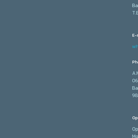
Ba
T.
E-
wh
Ph
A.
06
Ba
98
Op
Op
Mo