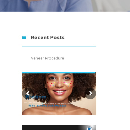
Recent Posts
Veneer Procedure
Your smile are our smile.