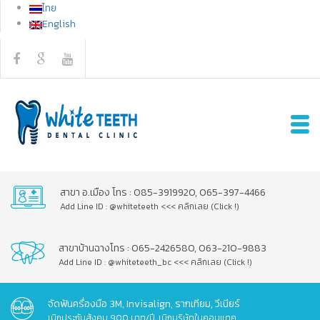
ไทย
English
สาขา อ.เมือง โทร : 085-3919920, 065-397-4466
Add Line ID : @whiteteeth <<< คลิกเลย (Click !)
สาขาบ้านฉางโทร : 065-2426580, 063-210-9883
Add Line ID : @whiteteeth_bc <<< คลิกเลย (Click !)
จัดฟันครื่องมือ 3M, Invisalign, รากเทียม, วีเนียร์
เบิกประกันสังคม 900 บาท/ปี, เบิกบริษัทในคอนแทค