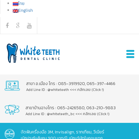
ไทย
English
สาขา อ.เมือง โทร : 085-3919920, 065-397-4466
Add Line ID : @whiteteeth <<< คลิกเลย (Click !)
สาขาบ้านฉางโทร : 065-2426580, 063-210-9883
Add Line ID : @whiteteeth_bc <<< คลิกเลย (Click !)
จัดฟันครื่องมือ 3M, Invisalign, รากเทียม, วีเนียร์
เบิกประกันสังคม 900 บาท/ปี, เบิกบริษัทในคอนแทค