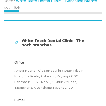
Go to :
White Teeth Dental Clinic – Banchang branch
>>> Click
White Teeth Dental Clinic : The
both branches
Office
Ampur muang : 7/13 Somdet Phra Chao Tak Sin
Road, Tha Pradu, A.Mueang, Rayong 21000
Banchang : 161/26 Moo 6, Sukhumvit Road,
T.Banchang, A.Banchang, Rayong 21130
E-mail